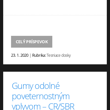
CELÝ PRÍSPEVOK
23. 1. 2020
|
Rubrika:
Tesniace dosky
Gumy odolné
poveternostným
vplyvom – CR/SBR