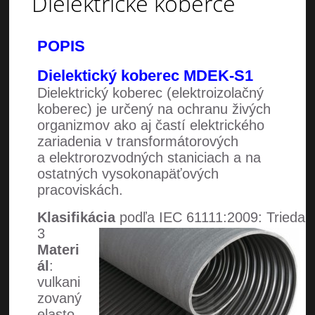
Dielektrické koberce
POPIS
Dielektický koberec MDEK-S1
Dielektrický koberec (elektroizolačný
koberec) je určený na ochranu živých
organizmov ako aj častí elektrického
zariadenia v transformátorových
a elektrorozvodných staniciach a na
ostatných vysokonapäťových
pracoviskách.
Klasifikácia
podľa IEC 61111:2009: Trieda
3
Materi
ál
:
vulkani
zovaný
elasto