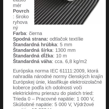
mér
Povrch
: široko
ryhova
ný
Farba
: čierna
Spodná strana:
odtlačok textílie
Štandardná hrúbka
: 5 mm
Štandardná šírka
: 1300 mm
Štandardná dĺžka
: 10 m
Štandardná váha
: cca. 6,8 kg/m2
Európska norma IEC 61111:2009, ktorá
nahradila národné normy členských krajín
Európskej únie, klasifikuje elektroizolačné
koberce podľa ich odolnosti voči
elektrickému prierazu do piatich tried:
Trieda 0 – Pracovné napätie: 1 000 V,
Skúšobné napätie: 5 000 V, Výdržové