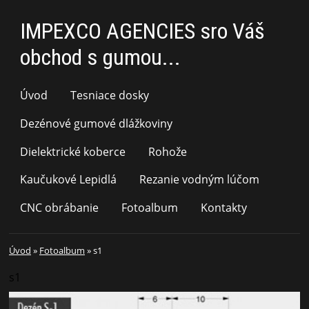
IMPEXCO AGENCIES sro Váš
obchod s gumou...
Úvod
Tesniace dosky
Dezénové gumové dlážkoviny
Dielektrické koberce
Rohože
Kaučukové Lepidlá
Rezanie vodným lúčom
CNC obrábanie
Fotoalbum
Kontakty
Úvod
»
Fotoalbum
»
s1
s1