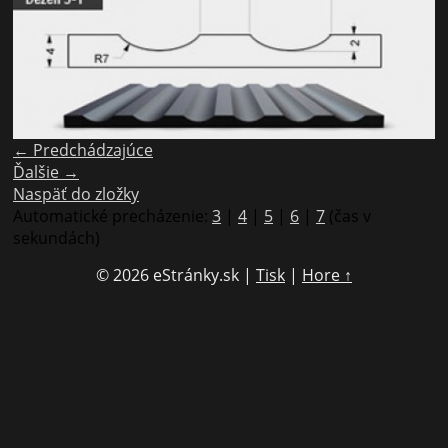
← Predchádzajúce
Ďalšie →
Naspäť do zložky
Automatické precházenie:
3
|
4
|
5
|
6
|
7
(čas v
sekundách)
© 2026 eStránky.sk
|
Tisk
|
Hore ↑