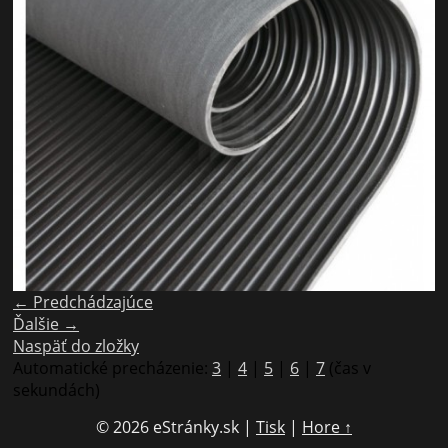
← Predchádzajúce
Ďalšie →
Naspäť do zložky
Automatické precházenie:
3
|
4
|
5
|
6
|
7
(čas v
sekundách)
© 2026 eStránky.sk
|
Tisk
|
Hore ↑