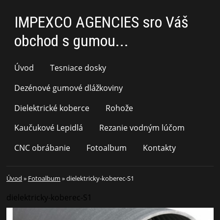
IMPEXCO AGENCIES sro Váš
obchod s gumou...
Úvod
Tesniace dosky
Dezénové gumové dlážkoviny
Dielektrické koberce
Rohože
Kaučukové Lepidlá
Rezanie vodným lúčom
CNC obrábanie
Fotoalbum
Kontakty
Úvod
»
Fotoalbum
»
dielektricky-koberec-S1
dielektricky-koberec-S1