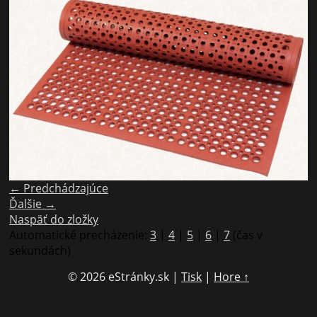
← Predchádzajúce
Ďalšie →
Naspäť do zložky
Automatické precházenie:
3
|
4
|
5
|
6
|
7
(čas v
sekundách)
© 2026 eStránky.sk
|
Tisk
|
Hore ↑