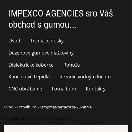
IMPEXCO AGENCIES sro Váš
obchod s gumou...
Úvod
Tesniace dosky
Dezénové gumové dlážkoviny
Dielektrické koberce
Rohože
Kaučukové Lepidlá
Rezanie vodným lúčom
CNC obrábanie
Fotoalbum
Kontakty
Úvod
»
Fotoalbum
»
rampmat-terracotta-25-nitrile
rampmat-terracotta-25-nitrile