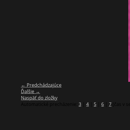
← Predchádzajúce
Ďalšie →
Naspäť do zložky
Automatické precházenie:
3
|
4
|
5
|
6
|
7
(čas v 