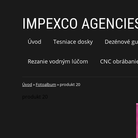
IMPEXCO AGENCIES 
Úvod
Tesniace dosky
Dezénové gu
Rezanie vodným lúčom
CNC obrábani
Úvod
»
Fotoalbum
»
produkt 20
produkt 20