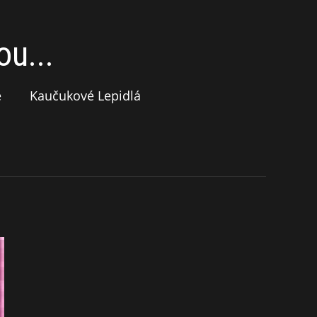
u...
e
Kaučukové Lepidlá