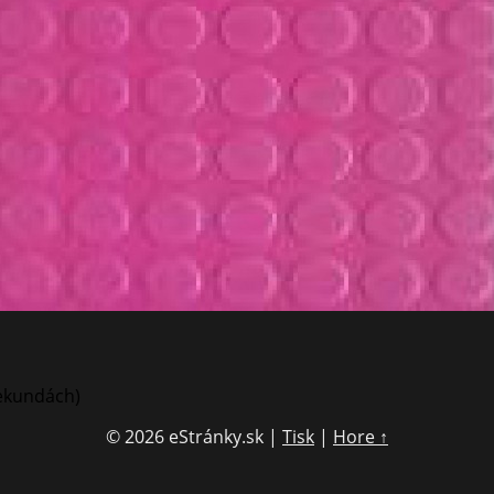
sekundách)
© 2026 eStránky.sk
|
Tisk
|
Hore ↑