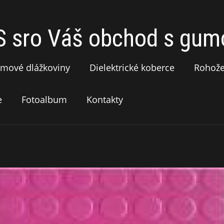
sro Váš obchod s gumo
mové dlážkoviny
Dielektrické koberce
Rohož
e
Fotoalbum
Kontakty