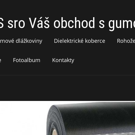
sro Váš obchod s gumo
mové dlážkoviny
Dielektrické koberce
Rohož
e
Fotoalbum
Kontakty