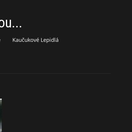
u...
e
Kaučukové Lepidlá