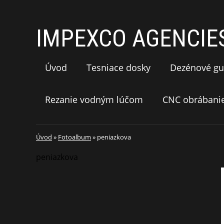
IMPEXCO AGENCIES 
Úvod
Tesniace dosky
Dezénové gu
Rezanie vodným lúčom
CNC obrábani
Úvod
»
Fotoalbum
»
peniazkova
peniazkova