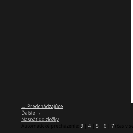
← Predchádzajúce
Ďalšie →
Naspäť do zložky
Automatické precházenie:
3
|
4
|
5
|
6
|
7
(čas v 