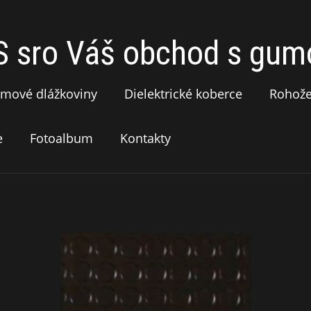
sro Váš obchod s gumo
mové dlážkoviny
Dielektrické koberce
Rohož
e
Fotoalbum
Kontakty