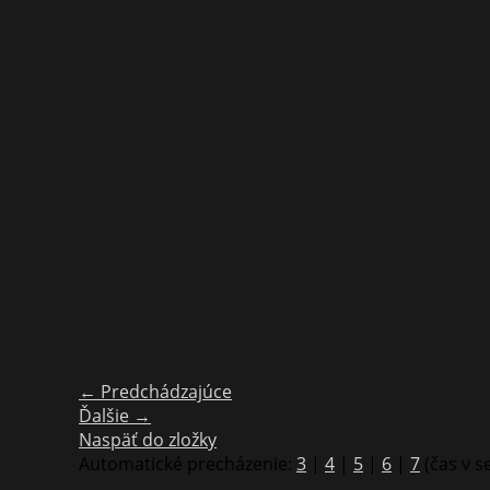
← Predchádzajúce
Ďalšie →
Naspäť do zložky
Automatické precházenie:
3
|
4
|
5
|
6
|
7
(čas v 