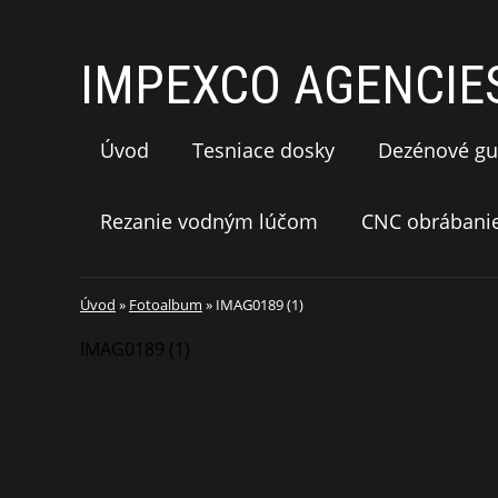
IMPEXCO AGENCIES 
Úvod
Tesniace dosky
Dezénové gu
Rezanie vodným lúčom
CNC obrábani
Úvod
»
Fotoalbum
»
IMAG0189 (1)
IMAG0189 (1)