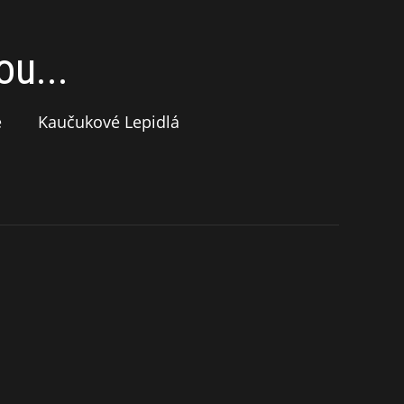
u...
e
Kaučukové Lepidlá