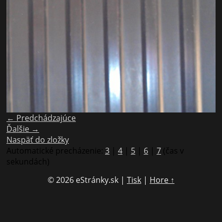
← Predchádzajúce
Ďalšie →
Naspäť do zložky
Automatické precházenie:
3
|
4
|
5
|
6
|
7
(čas v
sekundách)
© 2026 eStránky.sk
|
Tisk
|
Hore ↑