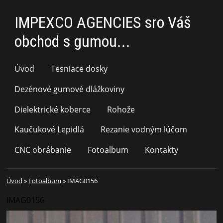
IMPEXCO AGENCIES sro Váš
obchod s gumou...
Úvod
Tesniace dosky
Dezénové gumové dlážkoviny
Dielektrické koberce
Rohože
Kaučukové Lepidlá
Rezanie vodným lúčom
CNC obrábanie
Fotoalbum
Kontakty
Úvod
»
Fotoalbum
»
IMAG0156
IMAG0156