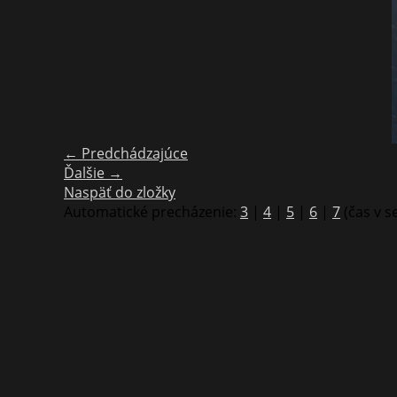
← Predchádzajúce
Ďalšie →
Naspäť do zložky
Automatické precházenie:
3
|
4
|
5
|
6
|
7
(čas v 