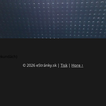
sekundách)
© 2026 eStránky.sk
|
Tisk
|
Hore ↑