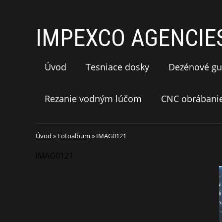
IMPEXCO AGENCIES 
Úvod
Tesniace dosky
Dezénové gu
Rezanie vodným lúčom
CNC obrábani
Úvod
»
Fotoalbum
»
IMAG0121
IMAG0121