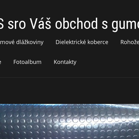
sro Váš obchod s gumo
mové dlážkoviny
Dielektrické koberce
Rohož
e
Fotoalbum
Kontakty