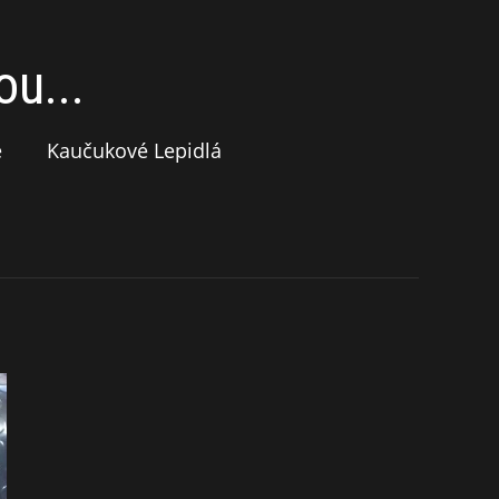
u...
e
Kaučukové Lepidlá