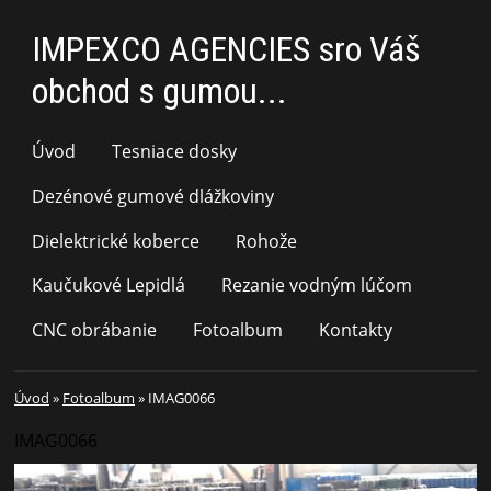
IMPEXCO AGENCIES sro Váš
obchod s gumou...
Úvod
Tesniace dosky
Dezénové gumové dlážkoviny
Dielektrické koberce
Rohože
Kaučukové Lepidlá
Rezanie vodným lúčom
CNC obrábanie
Fotoalbum
Kontakty
Úvod
»
Fotoalbum
»
IMAG0066
IMAG0066