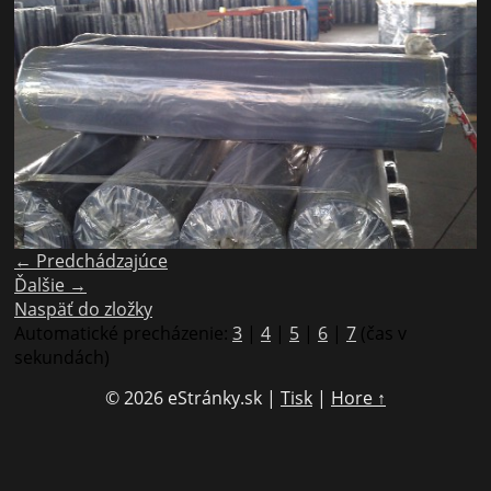
← Predchádzajúce
Ďalšie →
Naspäť do zložky
Automatické precházenie:
3
|
4
|
5
|
6
|
7
(čas v
sekundách)
© 2026 eStránky.sk
|
Tisk
|
Hore ↑