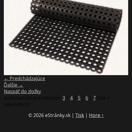
← Predchádzajúce
Ďalšie →
Naspäť do zložky
Automatické precházenie:
3
|
4
|
5
|
6
|
7
(čas v
sekundách)
© 2026 eStránky.sk
|
Tisk
|
Hore ↑