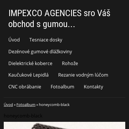
IMPEXCO AGENCIES sro Váš
obchod s gumou...
Úvod
Tesniace dosky
Dezénové gumové dlážkoviny
Dielektrické koberce
Rohože
Kaučukové Lepidlá
Rezanie vodným lúčom
CNC obrábanie
Fotoalbum
Kontakty
Úvod
»
Fotoalbum
»
honeycomb-black
honeycomb-black