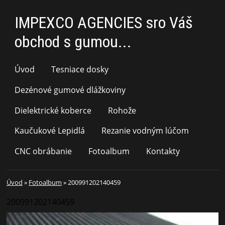
IMPEXCO AGENCIES sro Váš
obchod s gumou...
Úvod
Tesniace dosky
Dezénové gumové dlážkoviny
Dielektrické koberce
Rohože
Kaučukové Lepidlá
Rezanie vodným lúčom
CNC obrábanie
Fotoalbum
Kontakty
Úvod
»
Fotoalbum
»
200991202140459
200991202140459