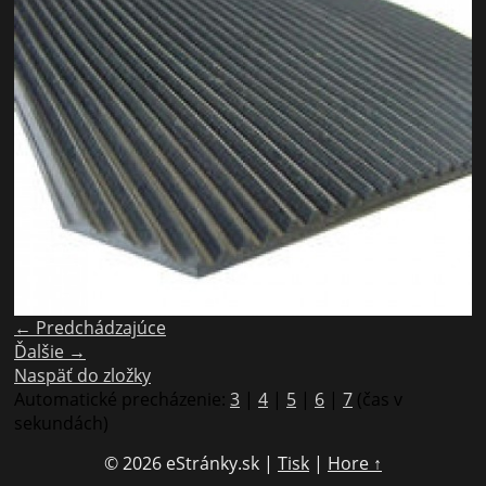
← Predchádzajúce
Ďalšie →
Naspäť do zložky
Automatické precházenie:
3
|
4
|
5
|
6
|
7
(čas v
sekundách)
© 2026 eStránky.sk
|
Tisk
|
Hore ↑