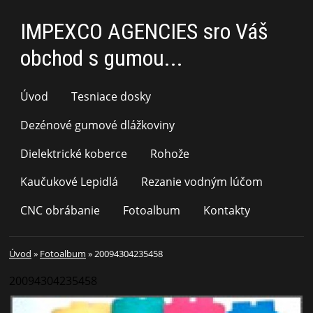
IMPEXCO AGENCIES sro Váš
obchod s gumou...
Úvod
Tesniace dosky
Dezénové gumové dlážkoviny
Dielektrické koberce
Rohože
Kaučukové Lepidlá
Rezanie vodným lúčom
CNC obrábanie
Fotoalbum
Kontakty
Úvod
»
Fotoalbum
»
20094304235458
20094304235458